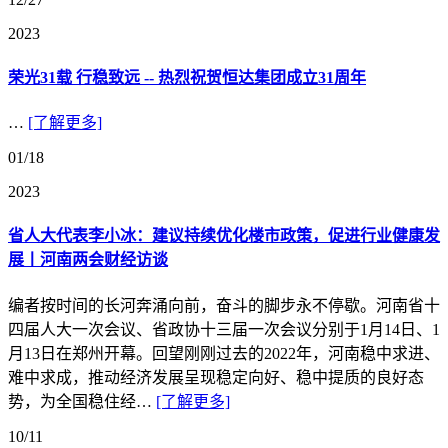
2023
荣光31载 行稳致远 -- 热烈祝贺恒达集团成立31周年
…
[了解更多]
01/18
2023
省人大代表李小冰：建议持续优化楼市政策，促进行业健康发
展丨河南两会财经访谈
编者按时间的长河奔涌向前，奋斗的脚步永不停歇。河南省十
四届人大一次会议、省政协十三届一次会议分别于1月14日、1
月13日在郑州开幕。回望刚刚过去的2022年，河南稳中求进、
难中求成，推动经济发展呈现稳定向好、稳中提质的良好态
势，为全国稳住经…
[了解更多]
10/11