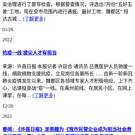
染治理进行了督导检查，根据督查情况，评选出7月份“五好五
差”工地，现在全市范围内进行通报。最好工地：魏都区“ 恒
达古城…
[了解更多]
01/26
2022
抗疫一线 拔尖人才有担当
来源：许昌日报 本报记者 许廷合 通讯员 吕惠医护人员驰援一
线，捐款捐物支援抗疫，立足岗位各展所长……自新一轮新冠
肺炎疫情发生以来，魏都区各领域专家人才积极响应、上下齐
心，迅速投身战“疫”一线。在禹州前线、在居民小区、在网上
课堂，在每…
[了解更多]
12/26
2021
要闻 | 《许昌日报》发表题为《我市民营企业成为担当社会责