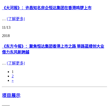
《大河报》：许昌知名房企恒达集团在香港鸣锣上市
…
[了解更多]
11/13
2018
《东方今报》：聚焦恒达集团香港上市之路 筚路蓝缕创大业
借力东风新跨越
…
[了解更多]
1
2
»
项目展示
——