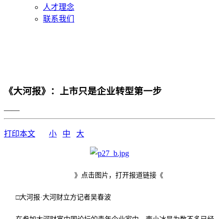
人才理念
联系我们
《大河报》：上市只是企业转型第一步
——
打印本文
小
中
大
》点击图片，打开报道链接《
□大河报·大河财立方记者吴春波