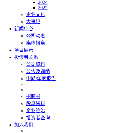
2024
2025
企业文化
大事记
新闻中心
公司动态
媒体报道
项目展示
投资者关系
公司资料
公告及通函
中期/年度报告
招股书
股息资料
企业管治
投资者查询
加入我们