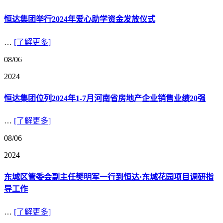
恒达集团举行2024年爱心助学资金发放仪式
…
[了解更多]
08/06
2024
恒达集团位列2024年1-7月河南省房地产企业销售业绩20强
…
[了解更多]
08/06
2024
东城区管委会副主任樊明军一行到恒达·东城花园项目调研指
导工作
…
[了解更多]