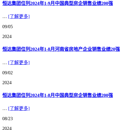
恒达集团位列2024年1-9月中国典型房企销售业绩200强
…
[了解更多]
09/05
2024
恒达集团位列2024年1-8月河南省房地产企业销售业绩20强
…
[了解更多]
09/02
2024
恒达集团位列2024年1-8月中国典型房企销售业绩200强
…
[了解更多]
08/23
2024