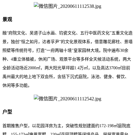
景观
融“府院文化、吴道子山水画、钧瓷文化、五行中医药文化”五重文化造
景，独创“恒之如月，达者孚尹”的文化景观体系，借意雕花廊柱、景墙
照壁等传统符号，打造“一府两轴十境”皇家园林大境。院中遍布30余
种、4重立体植被，休闲广场、观景平台等多样全天候活动系统，两大
全龄活动场近2000㎡，两大阳光草坪超1.4万㎡，以及高达3700㎡目前
禹州最大的地上地下双会所，含括下沉式庭院，泳池、健身、餐饮、
休闲等多功能。
户型
首期推售户型，以花园洋房为主，突破性规划建面约172-198㎡庭院底
墅、155-173㎡雍景宽墅、220㎡花园顶墅等阔境产品，层层宽景露台，