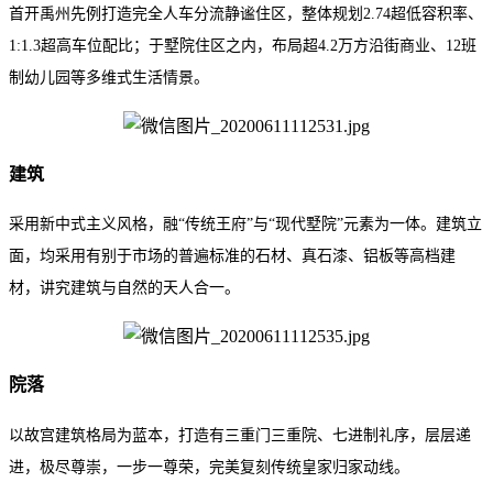
首开禹州先例打造完全人车分流静谧住区，整体规划2.74超低容积率、
1:1.3超高车位配比；于墅院住区之内，布局超4.2万方沿街商业、12班
制幼儿园等多维式生活情景。
建筑
采用新中式主义风格，融“传统王府”与“现代墅院”元素为一体。建筑立
面，均采用有别于市场的普遍标准的石材、真石漆、铝板等高档建
材，讲究建筑与自然的天人合一。
院落
以故宫建筑格局为蓝本，打造有三重门三重院、七进制礼序，层层递
进，极尽尊崇，一步一尊荣，完美复刻传统皇家归家动线。