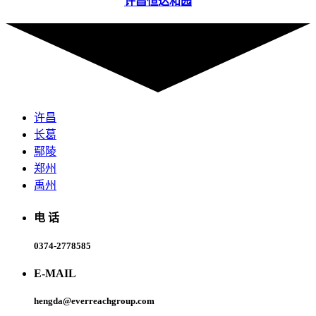
许昌恒达和园
许昌
长葛
鄢陵
郑州
禹州
电 话
0374-2778585
E-MAIL
hengda@everreachgroup.com