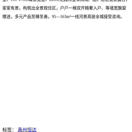
家家有景，构筑出全景观住区，户户一梯双开精奢入户、等墙宽飘窗
赠送，多元产品至臻至善。95—163m²一线河景高层全城接受咨询。
标签：
禹州恒达