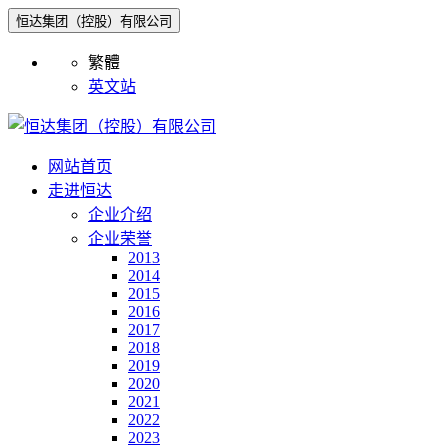
恒达集团（控股）有限公司
繁體
英文站
网站首页
走进恒达
企业介绍
企业荣誉
2013
2014
2015
2016
2017
2018
2019
2020
2021
2022
2023