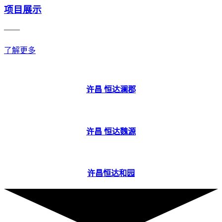
项目展示
——
了解更多
许昌 恒达澜郡
许昌 恒达魏源
许昌恒达和园