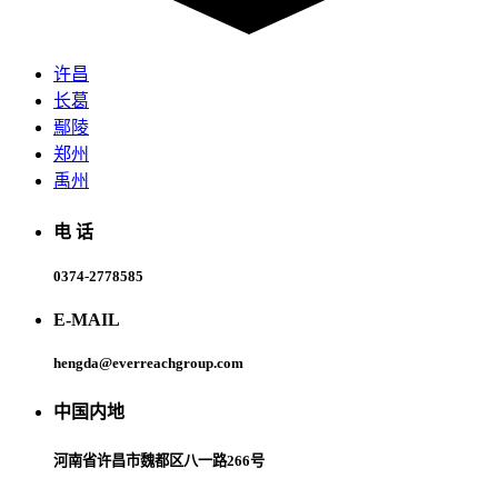
许昌
长葛
鄢陵
郑州
禹州
电 话
0374-2778585
E-MAIL
hengda@everreachgroup.com
中国内地
河南省许昌市魏都区八一路266号