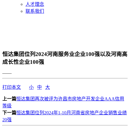
人才理念
联系我们
恒达集团位列2024河南服务业企业100强以及河南高
成长性企业100强
——
打印本文
小
中
大
上一篇
恒达集团再次被评为许昌市房地产开发企业AAA信用
等级
下一篇
恒达集团位列2024年1-10月河南省房地产企业销售业绩
20强