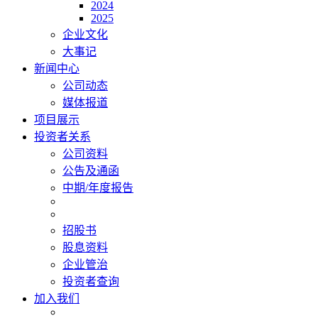
2024
2025
企业文化
大事记
新闻中心
公司动态
媒体报道
项目展示
投资者关系
公司资料
公告及通函
中期/年度报告
招股书
股息资料
企业管治
投资者查询
加入我们