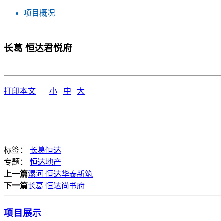
项目概况
长葛 恒达君悦府
——
打印本文
小
中
大
标签：
长葛恒达
专题：
恒达地产
上一篇
漯河 恒达华泰新筑
下一篇
长葛 恒达尚书府
项目展示