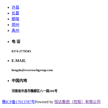
许昌
长葛
鄢陵
郑州
禹州
电 话
0374-2778585
E-MAIL
hengda@everreachgroup.com
中国内地
河南省许昌市魏都区八一路266号
豫ICP备17013787号
Powered by
恒达集团（控股）有限公司