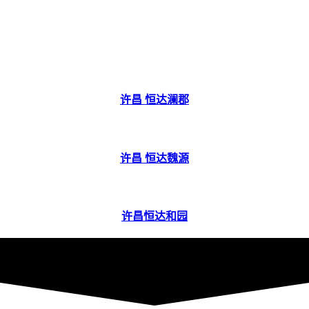
许昌 恒达澜郡
许昌 恒达魏源
许昌恒达和园