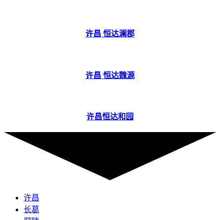
许昌 恒达澜郡
许昌 恒达魏源
许昌恒达和园
许昌
长葛