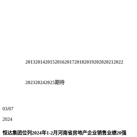
2013
2014
2015
2016
2017
2018
2019
2020
2021
2022
2023
2024
2025
期待
03/07
2024
恒达集团位列2024年1-2月河南省房地产企业销售业绩20强