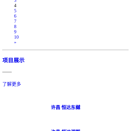
3
4
5
6
7
8
9
10
»
项目展示
——
了解更多
许昌 恒达东樾