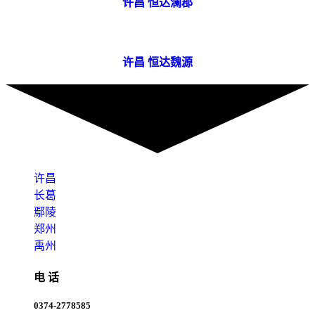
许昌 恒达澜郡
许昌 恒达魏源
许昌
长葛
鄢陵
郑州
禹州
电 话
0374-2778585