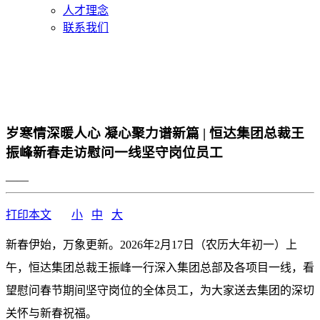
人才理念
联系我们
岁寒情深暖人心 凝心聚力谱新篇 | 恒达集团总裁王
振峰新春走访慰问一线坚守岗位员工
——
打印本文
小
中
大
新春伊始，万象更新。2026年2月17日（农历大年初一）上
午，恒达集团总裁王振峰一行深入集团总部及各项目一线，看
望慰问春节期间坚守岗位的全体员工，为大家送去集团的深切
关怀与新春祝福。