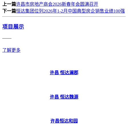
上一篇
许昌市房地产商会2026新春年会圆满召开
下一篇
恒达集团位列2026年1-2月中国典型房企销售业绩100强
项目展示
——
了解更多
许昌 恒达澜郡
许昌 恒达魏源
许昌恒达和园