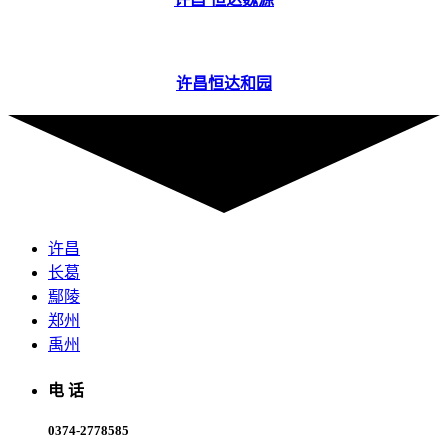
许昌恒达和园
许昌
长葛
鄢陵
郑州
禹州
电 话
0374-2778585