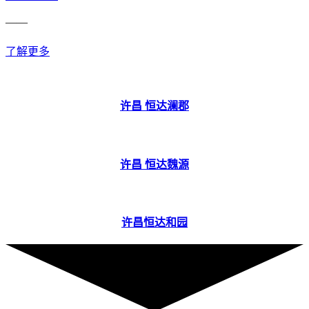
——
了解更多
许昌 恒达澜郡
许昌 恒达魏源
许昌恒达和园