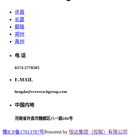
许昌
长葛
鄢陵
郑州
禹州
电 话
0374-2778585
E-MAIL
hengda@everreachgroup.com
中国内地
河南省许昌市魏都区八一路266号
豫ICP备17013787号
Powered by
恒达集团（控股）有限公司