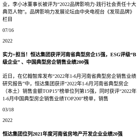
业，李小冰董事长被评为“2022品牌影响力·践行社会责任十大
典范人物”。品牌影响力发展论坛由中央电视台《发现品牌》
栏目
07/16
2022
实力+担当！恒达集团获评河南省典型房企15强，ESG评级“B
级企业” 、中国典型房企销售业绩200强
近日，在亿翰智库发布“2022年1-6月河南省典型房企销售业绩
研究报告”中，恒达集团获评“2022年1-6月河南省典型房企
（本土）销售金额TOP15”榜单位列第15强，同时获评“2022年
1-6月中国典型房企销售业绩TOP200”榜单，销售
03/18
2022
恒达集团位列2021年度河南省房地产开发企业业绩20强