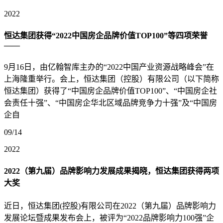
2022
恒达集团获得“2022中国房企品牌价值TOP100”等四项荣誉
——
9月16日，由亿翰智库主办的“2022中国产业资源战略峰会”在
上海隆重举行。会上，恒达集团（控股）有限公司（以下简称
恒达集团）获得了“中国房企品牌价值TOP100”、“中国房企社
会责任十强”、“中国房企华北区域品牌竞争力十强”及“中国房
企自
09/14
2022
2022（第九届）品牌影响力发展成果揭晓，恒达集团获得两项
大奖
近日，恒达集团(控股)有限公司在2022（第九届）品牌影响力
发展论坛暨成果发布会上，被评为“2022品牌影响力100强”企