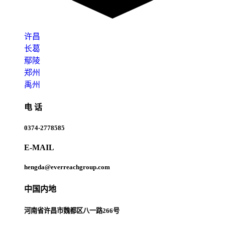
许昌
长葛
鄢陵
郑州
禹州
电 话
0374-2778585
E-MAIL
hengda@everreachgroup.com
中国内地
河南省许昌市魏都区八一路266号